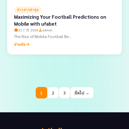
ข่าวสารล่าสุด
Maximizing Your Football Predictions on
Mobile with ufabet
21 7 月 2026
admin
The Rise of Mobile Football Be...
อ่านต่อ
การนำ
1
2
3
ถัดไป →
ทาง
หน้า