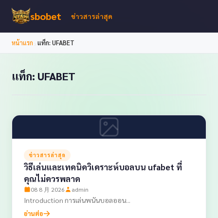
sbobet
ข่าวสารล่าสุด
›
หน้าแรก
แท็ก: UFABET
แท็ก: UFABET
ข่าวสารล่าสุด
วิธีเล่นและเทคนิควิเคราะห์บอลบน ufabet ที่
คุณไม่ควรพลาด
08 8 月 2026
admin
Introduction การเล่นพนันบอลออน...
อ่านต่อ