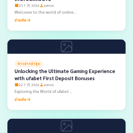
23 7 月 2026
admin
Welcome to the world of online...
อ่านต่อ
ข่าวสารล่าสุด
Unlocking the Ultimate Gaming Experience
with ufabet First Deposit Bonuses
22 7 月 2026
admin
Exploring the World of ufabet ...
อ่านต่อ