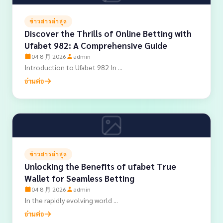
ข่าวสารล่าสุด
Discover the Thrills of Online Betting with
Ufabet 982: A Comprehensive Guide
04 8 月 2026
admin
Introduction to Ufabet 982 In ...
อ่านต่อ
ข่าวสารล่าสุด
Unlocking the Benefits of ufabet True
Wallet for Seamless Betting
04 8 月 2026
admin
In the rapidly evolving world ...
อ่านต่อ