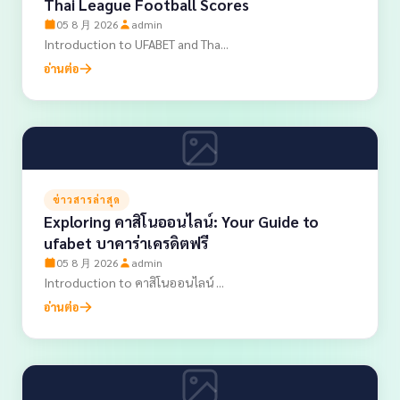
Thai League Football Scores
05 8 月 2026
admin
Introduction to UFABET and Tha...
อ่านต่อ
ข่าวสารล่าสุด
Exploring คาสิโนออนไลน์: Your Guide to
ufabet บาคาร่าเครดิตฟรี
05 8 月 2026
admin
Introduction to คาสิโนออนไลน์ ...
อ่านต่อ