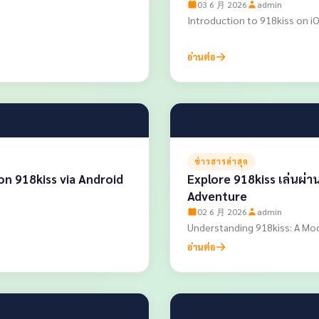
03 6 月 2026
admin
Introduction to 918kiss on iOS
อ่านต่อ
ข่าวสารล่าสุด
n 918kiss via Android
Explore 918kiss เล่นผ่า
Adventure
02 6 月 2026
admin
Understanding 918kiss: A Mode
อ่านต่อ