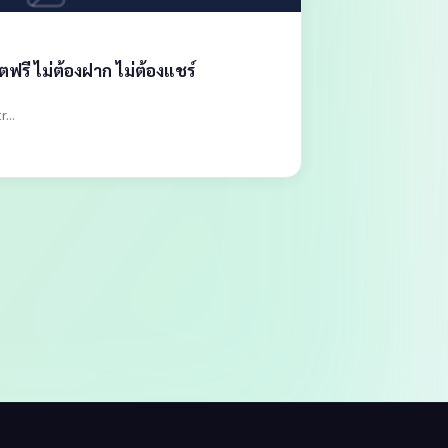
ตฟรี ไม่ต้องฝาก ไม่ต้องแชร์
...