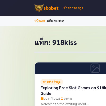
sbobet
ข่าวสารล่าสุด
›
หน้าแรก
แท็ก: 918kiss
แท็ก: 918kiss
ข่าวสารล่าสุด
Exploring Free Slot Games on 918
Guide
01 7 月 2026
admin
Welcome to the exciting world ...