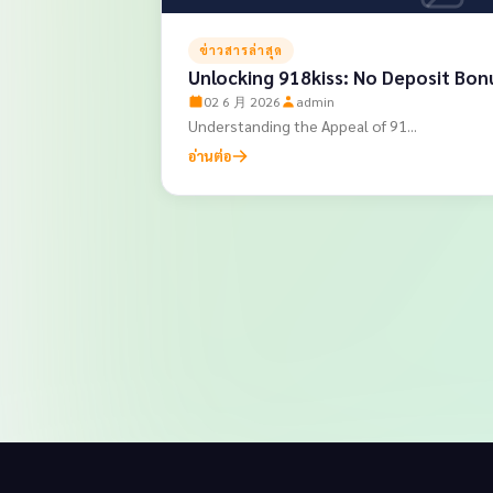
ข่าวสารล่าสุด
Unlocking 918kiss: No Deposit Bon
02 6 月 2026
admin
Understanding the Appeal of 91...
อ่านต่อ