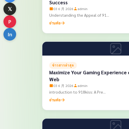
Success
𝕏
03 6 月 2026
admin
Understanding the Appeal of 91...
P
อ่านต่อ
in
ข่าวสารล่าสุด
Maximize Your Gaming Experience o
Web
03 6 月 2026
admin
introduction to 918kiss: A Pre...
อ่านต่อ