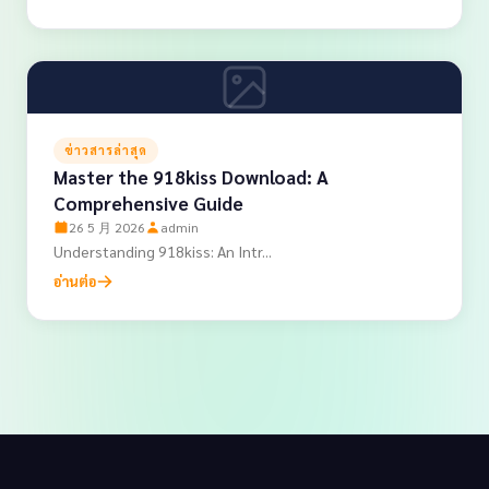
ข่าวสารล่าสุด
Master the 918kiss Download: A
Comprehensive Guide
26 5 月 2026
admin
Understanding 918kiss: An Intr...
อ่านต่อ