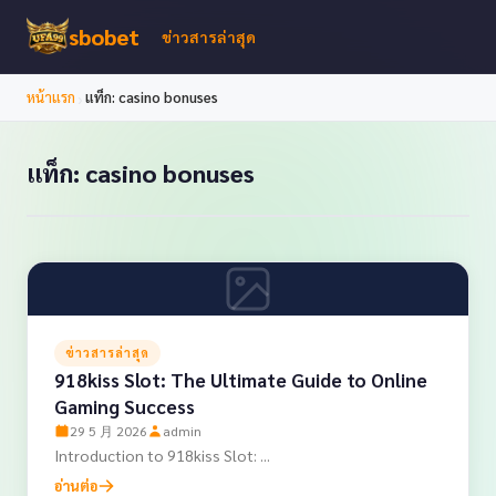
sbobet
ข่าวสารล่าสุด
›
หน้าแรก
แท็ก: casino bonuses
แท็ก: casino bonuses
ข่าวสารล่าสุด
918kiss Slot: The Ultimate Guide to Online
Gaming Success
29 5 月 2026
admin
Introduction to 918kiss Slot: ...
อ่านต่อ