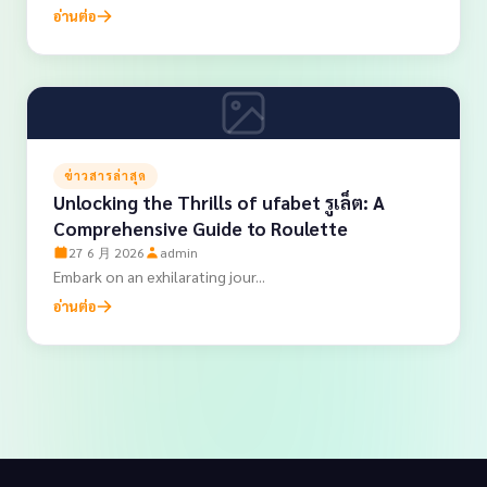
อ่านต่อ
ข่าวสารล่าสุด
Unlocking the Thrills of ufabet รูเล็ต: A
Comprehensive Guide to Roulette
27 6 月 2026
admin
Embark on an exhilarating jour...
อ่านต่อ