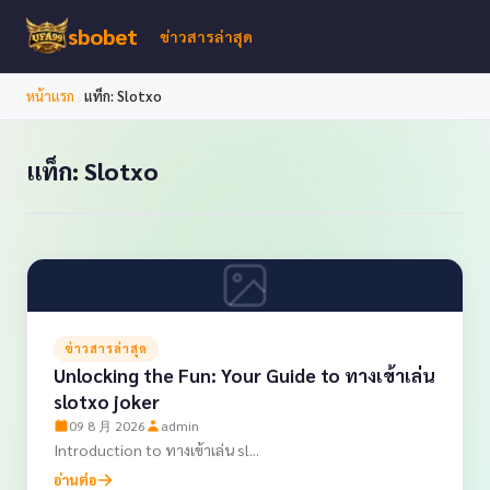
sbobet
ข่าวสารล่าสุด
›
หน้าแรก
แท็ก: Slotxo
แท็ก: Slotxo
ข่าวสารล่าสุด
Unlocking the Fun: Your Guide to ทางเข้าเล่น
slotxo joker
09 8 月 2026
admin
Introduction to ทางเข้าเล่น sl...
อ่านต่อ