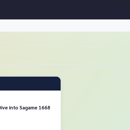
Dive into Sagame 1668