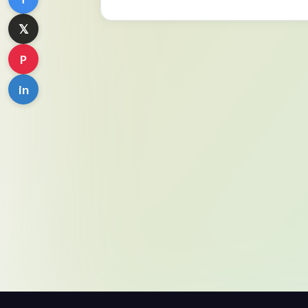
𝕏
P
in