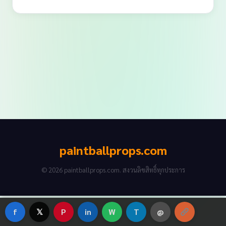
paintballprops.com
© 2026 paintballprops.com. สงวนลิขสิทธิ์ทุกประการ
f
𝕏
P
in
W
T
@