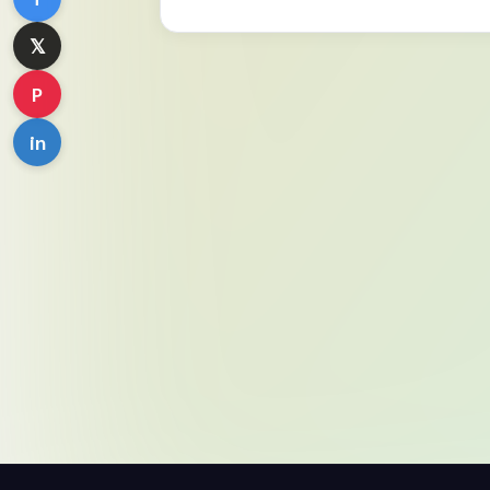
𝕏
P
in