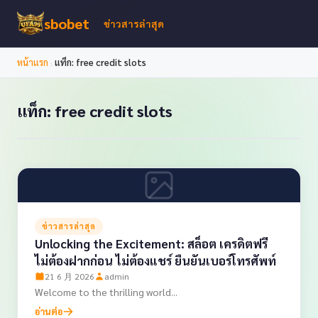
sbobet
ข่าวสารล่าสุด
›
หน้าแรก
แท็ก: free credit slots
แท็ก: free credit slots
ข่าวสารล่าสุด
Unlocking the Excitement: สล็อต เครดิตฟรี
ไม่ต้องฝากก่อน ไม่ต้องแชร์ ยืนยันเบอร์โทรศัพท์
21 6 月 2026
admin
Welcome to the thrilling world...
อ่านต่อ