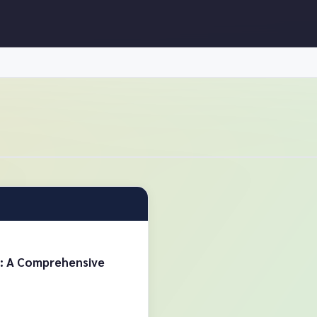
g: A Comprehensive