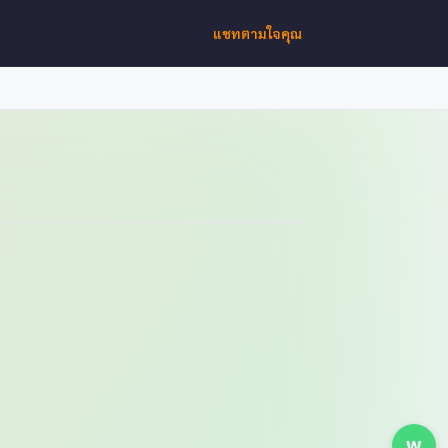
แชทตามใจคุณ
W