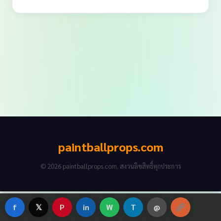
paintballprops.com
© 2026 paintballprops.com. สงวนลิขสิทธิ์ทุกประการ
f
𝕏
P
in
W
T
@