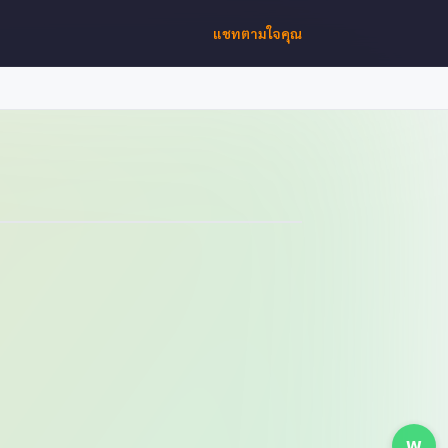
แชทตามใจคุณ
W