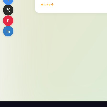
อ่านต่อ
𝕏
P
in