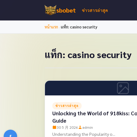
sbobet
ข่าวสารล่าสุด
›
หน้าแรก
แท็ก: casino security
แท็ก: casino security
ข่าวสารล่าสุด
Unlocking the World of 918kiss: 
Guide
30 5 月 2026
admin
Understanding the Popularity o...
f