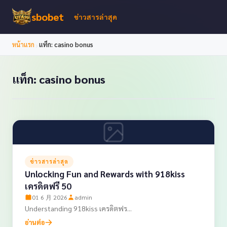
sbobet
ข่าวสารล่าสุด
›
หน้าแรก
แท็ก: casino bonus
แท็ก: casino bonus
ข่าวสารล่าสุด
Unlocking Fun and Rewards with 918kiss
เครดิตฟรี 50
01 6 月 2026
admin
Understanding 918kiss เครดิตฟร...
อ่านต่อ