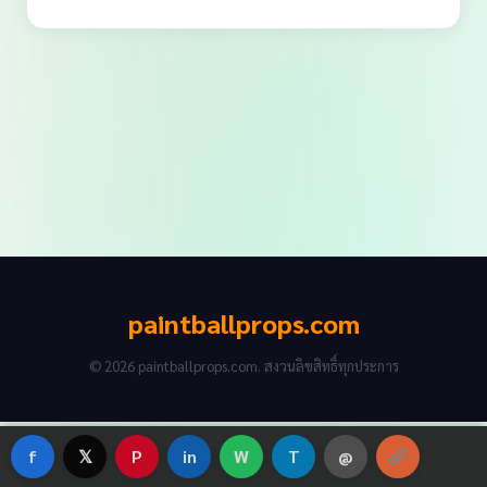
paintballprops.com
© 2026 paintballprops.com. สงวนลิขสิทธิ์ทุกประการ
f
𝕏
P
in
W
T
@