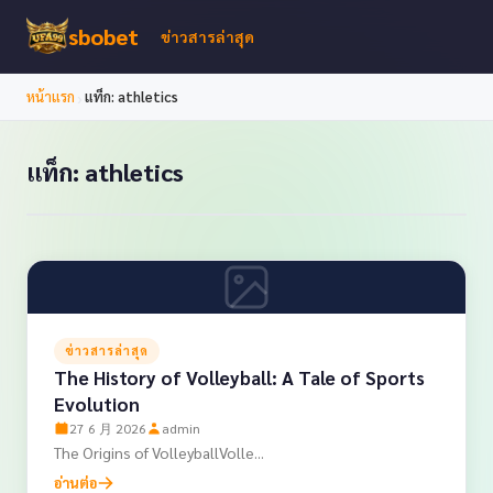
sbobet
ข่าวสารล่าสุด
›
หน้าแรก
แท็ก: athletics
แท็ก: athletics
ข่าวสารล่าสุด
The History of Volleyball: A Tale of Sports
Evolution
27 6 月 2026
admin
The Origins of VolleyballVolle...
อ่านต่อ