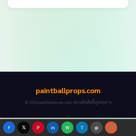
paintballprops.com
© 2026 paintballprops.com. สงวนลิขสิทธิ์ทุกประการ
f
𝕏
P
in
W
T
@