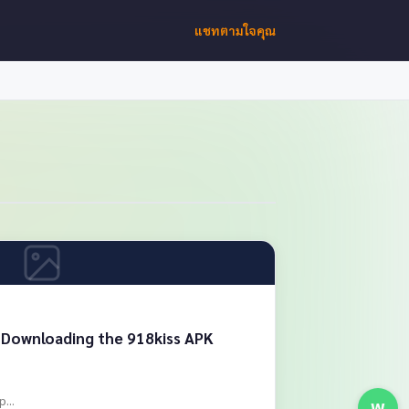
แชทตามใจคุณ
 Downloading the 918kiss APK
...
W