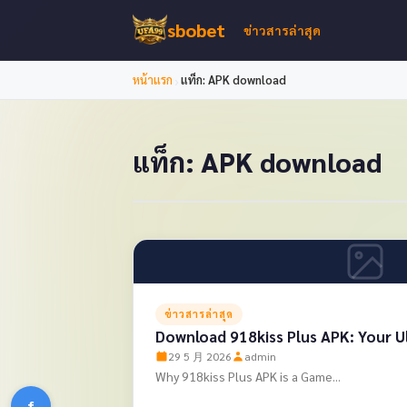
sbobet
ข่าวสารล่าสุด
›
หน้าแรก
แท็ก: APK download
แท็ก: APK download
ข่าวสารล่าสุด
Download 918kiss Plus APK: Your 
29 5 月 2026
admin
Why 918kiss Plus APK is a Game...
f