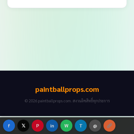
paintballprops.com
© 2026 paintballprops.com. สงวนลิขสิทธิ์ทุกประการ
f
𝕏
P
in
W
T
@